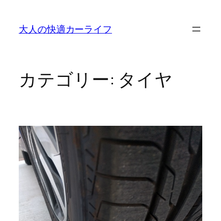
内
容
大人の快適カーライフ
を
ス
キ
ッ
カテゴリー:
タイヤ
プ