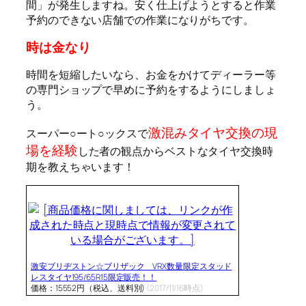
間」が発生しますね。安く仕上げようとすると作業
予約のできない店舗での作業になりがちです。
時は金なり
時間を短縮したいなら、お金をかけてディーラー等
の専門ショップで早めに予約をするようにしましょ
う。
激混みタイヤ交換の現
スーパー○ート○ックスで
場を経験
した者の観点からベストなタイヤ交換時
期を教えちゃいます！
激安ブリヂストン☆ブリザック VRX数量限定スタッド
レスタイヤ195/65R15限定販売！！
価格：15552円（税込、送料別)
(2017/11/16時点)